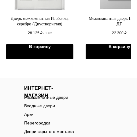
Дверь межкомнатная Изабелла,
Межкомнатная дверь Пре
серебро (Двустворчатая)
ДГ
28 125
₽
22 300
₽
/
1 шт
В корзину
В корзину
ИНТЕРНЕТ-
МАГАЗИН
Межкомнатные двери
Входные двери
Арки
Перегородки
Двери скрытого монтажа