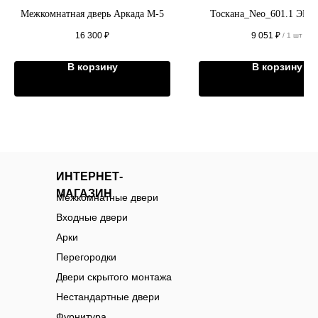
Межкомнатная дверь Аркада М-5
Тоскана_Neo_601.1 ЭКО
16 300
₽
9 051
₽
/
1 шт
В корзину
В корзину
ИНТЕРНЕТ-
МАГАЗИН
Межкомнатные двери
Входные двери
Арки
Перегородки
Двери скрытого монтажа
Нестандартные двери
Фурнитура