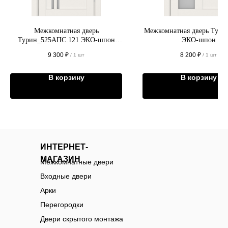
Межкомнатная дверь
Межкомнатная дверь Тури
Турин_525АПC.121 ЭКО-шпон
ЭКО-шпон
молдинг алюм.хром
9 300
₽
8 200
₽
/
1 шт
/
1 шт
В корзину
В корзину
ИНТЕРНЕТ-
МАГАЗИН
Межкомнатные двери
Входные двери
Арки
Перегородки
Двери скрытого монтажа