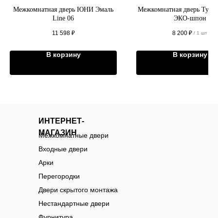
Межкомнатная дверь ЮНИ Эмаль
Межкомнатная дверь Тури
Line 06
ЭКО-шпон
11 598
₽
8 200
₽
/
1 шт
В корзину
В корзину
ИНТЕРНЕТ-
МАГАЗИН
Межкомнатные двери
Входные двери
Арки
Перегородки
Двери скрытого монтажа
Нестандартные двери
Фурнитура