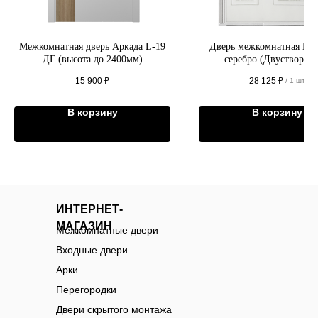
Межкомнатная дверь Аркада L-19
Дверь межкомнатная Иза
ДГ (высота до 2400мм)
серебро (Двустворчат
15 900
₽
28 125
₽
/
1 шт
В корзину
В корзину
ИНТЕРНЕТ-
МАГАЗИН
Межкомнатные двери
Входные двери
Арки
Перегородки
Двери скрытого монтажа