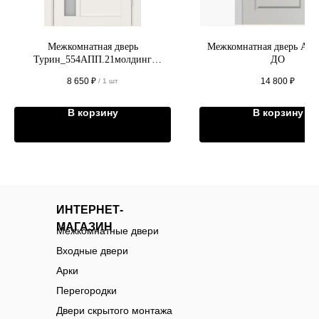
Межкомнатная дверь
Межкомнатная дверь Арк
Турин_554АПП.21молдинг
ДО
алюм.чёрн.
8 650
₽
14 800
₽
/
1 шт
В корзину
В корзину
ИНТЕРНЕТ-
МАГАЗИН
Межкомнатные двери
Входные двери
Арки
Перегородки
Двери скрытого монтажа