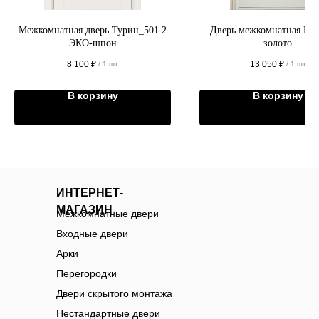
Межкомнатная дверь Турин_501.2
Дверь межкомнатная Иза
ЭКО-шпон
золото
8 100
₽
13 050
₽
/
1 шт
/
1 шт
В корзину
В корзину
ИНТЕРНЕТ-
МАГАЗИН
Межкомнатные двери
Входные двери
Арки
Перегородки
Двери скрытого монтажа
Нестандартные двери