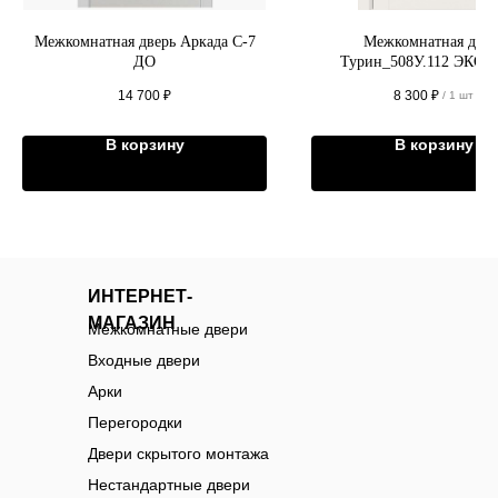
Межкомнатная дверь Аркада C-7
Межкомнатная двер
ДО
Турин_508У.112 ЭКО-
14 700
₽
8 300
₽
/
1 шт
В корзину
В корзину
ИНТЕРНЕТ-
МАГАЗИН
Межкомнатные двери
Входные двери
Арки
Перегородки
Двери скрытого монтажа
Нестандартные двери